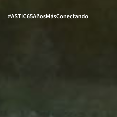
#ASTIC65AñosMásConectando