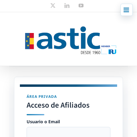
Skip
X
LinkedIn
YouTube
to
content
ÁREA PRIVADA
Acceso de Afiliados
Usuario o Email