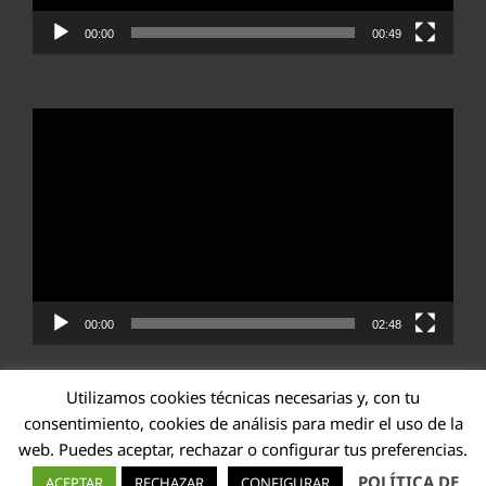
00:00
00:49
Reproductor
de
vídeo
00:00
02:48
Utilizamos cookies técnicas necesarias y, con tu
consentimiento, cookies de análisis para medir el uso de la
web. Puedes aceptar, rechazar o configurar tus preferencias.
Transparencia UE: 571940142138-2
POLÍTICA DE
ACEPTAR
RECHAZAR
CONFIGURAR