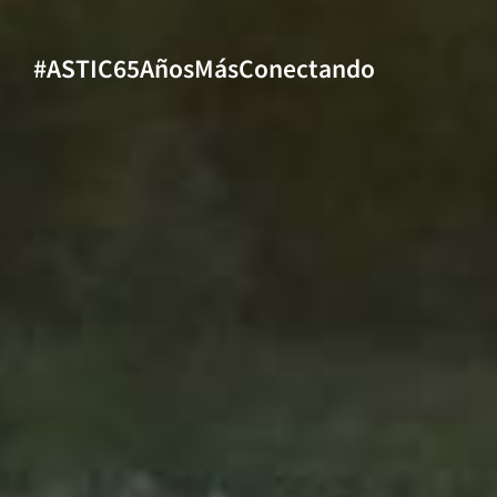
#ASTIC65AñosMásConectando