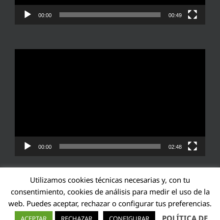
00:00
00:49
Reproductor
de
vídeo
00:00
02:48
Utilizamos cookies técnicas necesarias y, con tu
consentimiento, cookies de análisis para medir el uso de la
web. Puedes aceptar, rechazar o configurar tus preferencias.
Transparencia UE: 571940142138-2
POLÍTICA DE
ACEPTAR
RECHAZAR
CONFIGURAR