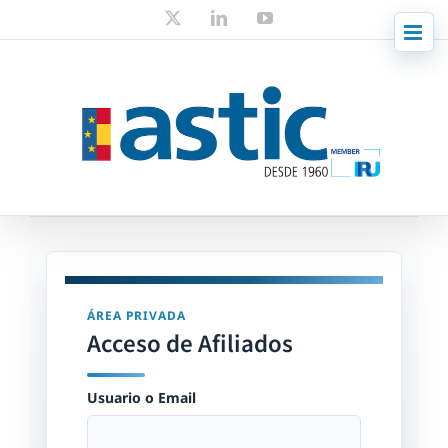
Skip
X
LinkedIn
YouTube
to
content
ÁREA PRIVADA
Acceso de Afiliados
Usuario o Email