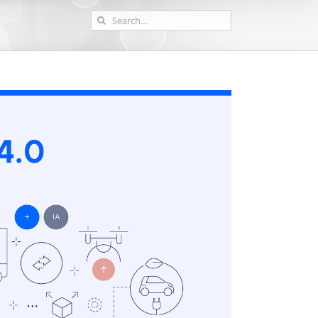
Search
for: