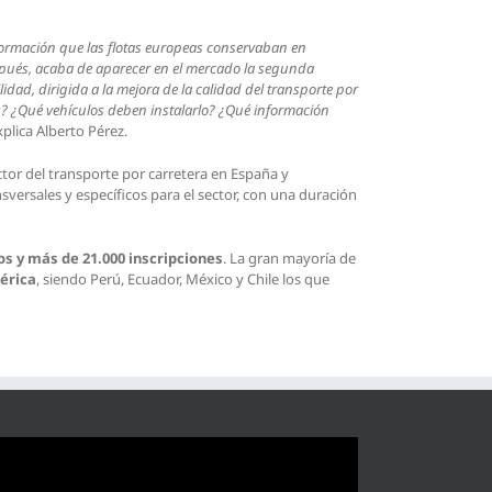
información que las flotas europeas conservaban en
espués, acaba de aparecer en el mercado la segunda
idad, dirigida a la mejora de la calidad del transporte por
as? ¿Qué vehículos deben instalarlo? ¿Qué información
xplica Alberto Pérez.
ector del transporte por carretera en España y
sversales y específicos para el sector, con una duración
os y más de 21.000 inscripciones
. La gran mayoría de
érica
, siendo Perú, Ecuador, México y Chile los que
roductor
eo