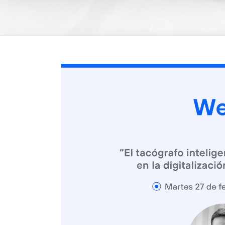
View
Larger
Image