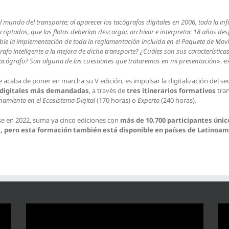
 el mundo del transporte; al aparecer los tacógrafos digitales en 2006, toda la 
criptados, que las flotas deberían descargar, archivar e interpretar. 18 años d
ible la implementación de toda la reglamentación incluida en el Paquete de Movil
afo inteligente a la mejora de dicho transporte? ¿Cuáles son sus característic
 tacógrafo? Son alguna de las cuestiones que trataremos en mi presentación
», e
e acaba de poner en marcha su V edición, es impulsar la digitalización del s
s digitales más demandadas
, a través de
tres itinerarios formativos
tran
namiento en el Ecosistema Digital
(170 horas) o
Experto
(240 horas).
se en 2022, suma ya cinco ediciones con
más de 10.700 participantes únic
a, pero esta formación también está disponible en países de Latinoam
Reproductor
Rep
de
de
vídeo
víd