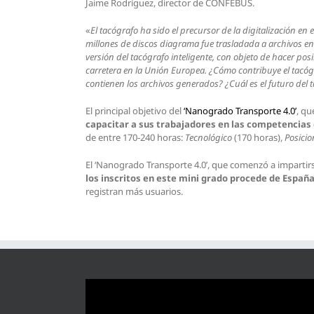
Jaime Rodríguez, director de CONFEBUS.
«
El tacógrafo ha sido el precursor de la digitalización en
millones de discos diagrama fue trasladada a archivos en
versión del tacógrafo inteligente, con objeto de hacer pos
carretera en la Unión Europea. ¿Cómo contribuye el tacógr
contienen los archivos generados? ¿Cuál es el futuro del
El principal objetivo del
‘Nanogrado Transporte 4.0’
, qu
capacitar a sus trabajadores en las competencia
de entre 170-240 horas:
Tecnológico
(170 horas),
Posicio
El ‘Nanogrado Transporte 4.0’, que comenzó a impartir
los
inscritos en este mini grado procede de Españ
registran más usuarios.
Reproductor
de
vídeo