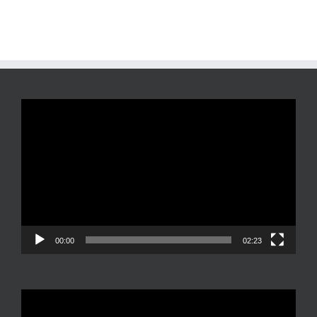
Reproductor
de
vídeo
00:00
02:23
Reproductor
de