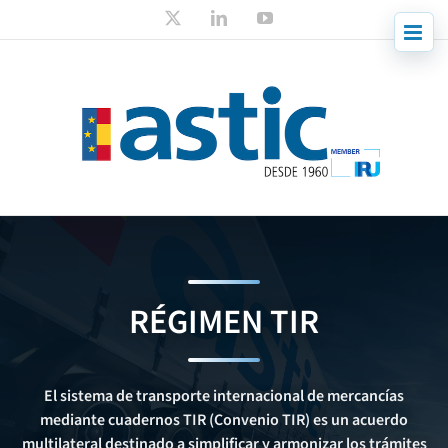
Skip
X
LinkedIn
YouTube
to
content
RÉGIMEN TIR
El sistema de transporte internacional de mercancías
mediante cuadernos TIR (Convenio TIR) es un acuerdo
multilateral destinado a simplificar y armonizar los trámites