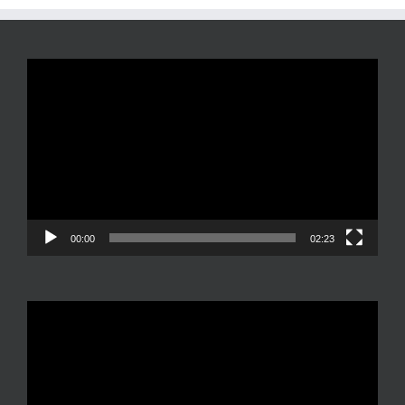
Reproductor
de
vídeo
00:00
02:23
Reproductor
de
vídeo