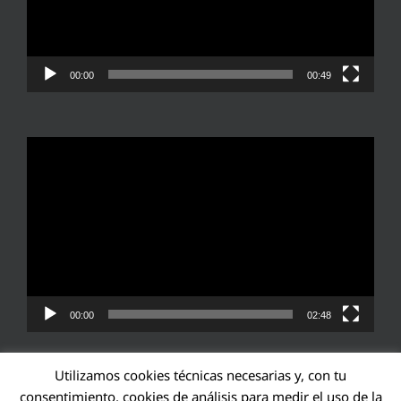
00:00
00:49
Reproductor
de
vídeo
00:00
02:48
Utilizamos cookies técnicas necesarias y, con tu
consentimiento, cookies de análisis para medir el uso de la