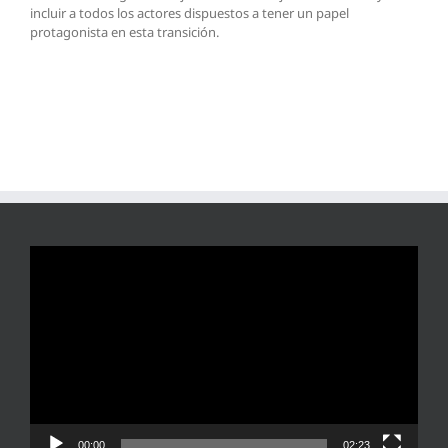
incluir a todos los actores dispuestos a tener un papel
protagonista en esta transición.
Reproductor
de
vídeo
00:00
02:23