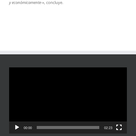
y económicamente-
»
,
concluye.
Reproductor
de
vídeo
00:00
02:23