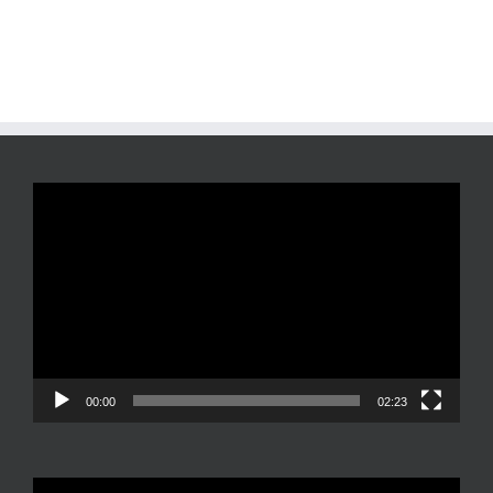
Reproductor
de
vídeo
00:00
02:23
Reproductor