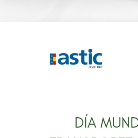
View
Larger
Image