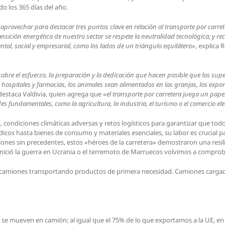
 los 365 días del año.
aprovechar para destacar tres puntos clave en relación al transporte por carre
nsición energética de nuestro sector se respete la neutralidad tecnológica; y r
al, social y empresarial, como los lados de un triángulo equilátero
», explica 
sobre el esfuerzo, la preparación y la dedicación que hacen posible que los sup
 hospitales y farmacias, los animales sean alimentados en las granjas, los ex
 destaca Valdivia, quien agrega que «
el transporte por carretera juega un papel
es fundamentales, como la agricultura, la industria, el turismo o el comercio e
 condiciones climáticas adversas y retos logísticos para garantizar que tod
cos hasta bienes de consumo y materiales esenciales, su labor es crucial pa
ones sin precedentes, estos «héroes de la carretera» demostraron una resi
 inició la guerra en Ucrania o el terremoto de Marruecos volvimos a compr
de camiones transportando productos de primera necesidad. Camiones cargad
 se mueven en camión; al igual que el 75% de lo que exportamos a la UE, e