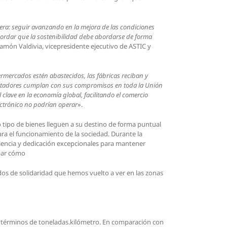
tera: seguir avanzando en la mejora de las condiciones
ecordar que la sostenibilidad debe abordarse de forma
Ramón Valdivia, vicepresidente ejecutivo de ASTIC y
ermercados estén abastecidos, las fábricas reciban y
portadores cumplan con sus compromisos en toda la Unión
 clave en la economía global, facilitando el comercio
lectrónico no podrían operar
».
o tipo de bienes lleguen a su destino de forma puntual
ra el funcionamiento de la sociedad. Durante la
liencia y dedicación excepcionales para mantener
obar cómo
os de solidaridad que hemos vuelto a ver en las zonas
n términos de toneladas.kilómetro. En comparación con