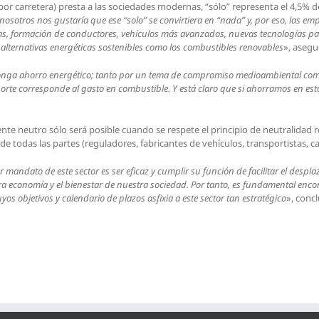
por carretera) presta a las sociedades modernas, “sólo” representa el 4,5% 
 nosotros nos gustaría que ese “solo” se convirtiera en “nada” y, por eso, las e
as, formación de conductores, vehículos más avanzados, nuevas tecnologías para
 alternativas energéticas sostenibles como los combustibles renovables
», asegu
onga ahorro energético; tanto por un tema de compromiso medioambiental co
sporte corresponde al gasto en combustible. Y está claro que si ahorramos en e
te neutro sólo será posible cuando se respete el principio de neutralidad r
de todas las partes (reguladores, fabricantes de vehículos, transportistas, 
mer mandato de este sector es ser eficaz y cumplir su función de facilitar el des
ra economía y el bienestar de nuestra sociedad. Por tanto, es fundamental encont
os objetivos y calendario de plazos asfixia a este sector tan estratégico
», concl