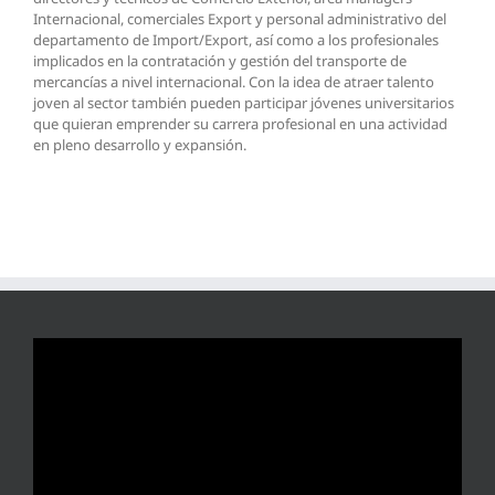
Internacional, comerciales Export y personal administrativo del
departamento de Import/Export, así como a los profesionales
implicados en la contratación y gestión del transporte de
mercancías a nivel internacional. Con la idea de atraer talento
joven al sector también pueden participar jóvenes universitarios
que quieran emprender su carrera profesional en una actividad
en pleno desarrollo y expansión.
Reproductor
de
vídeo