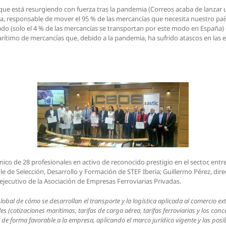
, que está resurgiendo con fuerza tras la pandemia (Correos acaba de lanzar 
rga, responsable de mover el 95 % de las mercancías que necesita nuestro paí
rcado (solo el 4 % de las mercancías se transportan por este modo en España)
marítimo de mercancías que, debido a la pandemia, ha sufrido atascos en las 
o de 28 profesionales en activo de reconocido prestigio en el sector, ent
le de Selección, Desarrollo y Formación de STEF Iberia; Guillermo Pérez, dir
jecutivo de la Asociación de Empresas Ferroviarias Privadas.
al de cómo se desarrollan el transporte y la logística aplicada al comercio exter
 (cotizaciones marítimas, tarifas de carga aérea, tarifas ferroviarias y los con
de forma favorable a la empresa, aplicando el marco jurídico vigente y las posi