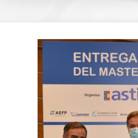
View
Larger
Image