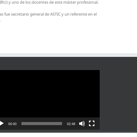
(IRU) y uno de los docentes de este máster profesional.
s fue secretario general de ASTIC y un referente en el
.
roductor
eo
00:00
02:48