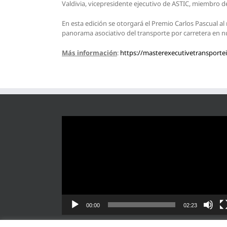
Valdivia, vicepresidente ejecutivo de ASTIC, miembro de
En esta edición se otorgará el Premio Carlos Pascual a
panorama asociativo del transporte por carretera en nue
Más información
:
https://masterexecutivetransporte
Reproductor
de
vídeo
00:00
02:23