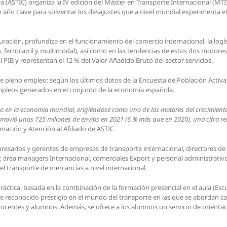
a (ASTIC) organiza la IV edición del Máster en Transporte Internacional (MTI
n año clave para solventar los desajustes que a nivel mundial experimenta e
ación, profundiza en el funcionamiento del comercio internacional, la logís
, ferrocarril y multimodal), así como en las tendencias de estos dos motores 
PIB y representan el 12 % del Valor Añadido Bruto del sector servicios.
 de pleno empleo: según los últimos datos de la Encuesta de Población Activa
 empleos generados en el conjunto de la economía española.
o en la economía mundial, erigiéndose como uno de los motores del crecimiento
a movió unos 725 millones de envíos en 2021 (6 % más que en 2020), una cifra r
mación y Atención al Afiliado de ASTIC.
resarios y gerentes de empresas de transporte internacional, directores de O
r, área managers Internacional, comerciales Export y personal administrati
el transporte de mercancías a nivel internacional.
áctica, basada en la combinación de la formación presencial en el aula (Es
de reconocido prestigio en el mundo del transporte en las que se abordan ca
 docentes y alumnos. Además, se ofrece a los alumnos un servicio de orienta