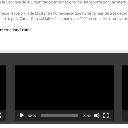
 la Ejecutiva de la Organización Internacional del Transporte por Carretera 
l mejor Trabajo Fin de Máster en homenaje al que durante más de tres década
stro país. Carlos Pascual falleció en marzo de 2020 víctima del coronavirus
international.com/
Reproductor
Rep
de
de
vídeo
víd
00:00
00:49