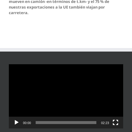
mueven en camión -en términos de t.km- y el 75 % de
nuestras exportaciones a la UE también viajan por
carretera.
Reproductor
de
vídeo
00:00
02:23