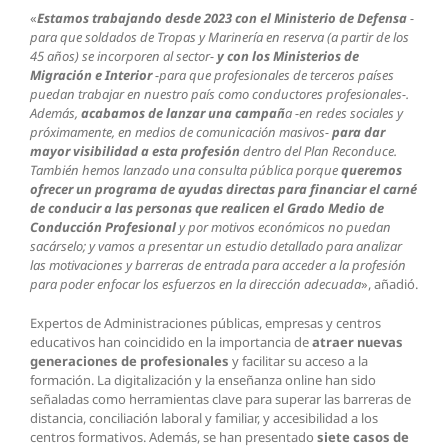
«
Estamos trabajando desde 2023 con el Ministerio de
Defensa
-
para que soldados de Tropas y Marinería en reserva (a partir de los
45 años) se incorporen al sector-
y con los Ministerios de
Migración e Interior
-para que profesionales de terceros países
puedan trabajar en nuestro país como conductores profesionales-.
Además,
acabamos de lanzar una campañ
a -en redes sociales y
próximamente, en medios de comunicación masivos-
para dar
mayor visibilidad a esta profesión
dentro del Plan Reconduce.
También hemos lanzado una consulta pública porque
queremos
ofrecer un programa de ayudas directas para financiar el carné
de conducir a las personas que realicen el Grado Medio de
Conducción Profesional
y por motivos económicos no puedan
sacárselo; y vamos a presentar un estudio detallado para analizar
las motivaciones y barreras de entrada para acceder a la profesión
para poder enfocar los esfuerzos en la dirección adecuada
», añadió.
Expertos de Administraciones públicas, empresas y centros
educativos han coincidido en la importancia de
atraer nuevas
generaciones de profesionales
y facilitar su acceso a la
formación. La digitalización y la enseñanza online han sido
señaladas como herramientas clave para superar las barreras de
distancia, conciliación laboral y familiar, y accesibilidad a los
centros formativos. Además, se han presentado
siete casos de