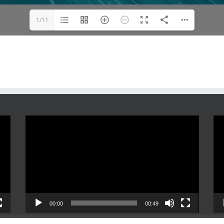
1/11
Reproductor
Rep
de
de
vídeo
víd
00:00
00:49