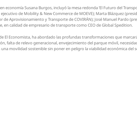
a en economía Susana Burgos, incluyó la mesa redonda ‘El Futuro del Transpo
te ejecutivo de Mobility & New Commerce de MOEVE); Marta Blázquez (presi
tor de Aprovisionamiento y Transporte de COVIRÁN); José Manuel Pardo (pres
e, en calidad de empresario de transporte como CEO de Global Spedition.
de El Economista, ha abordado las profundas transformaciones que marcarán
ión, falta de relevo generacional, envejecimiento del parque móvil, necesidad
 una movilidad sostenible sin poner en peligro la viabilidad económica del s