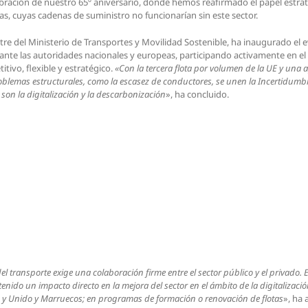
lebración de nuestro 65º aniversario, donde hemos reafirmado el papel estra
s, cuyas cadenas de suministro no funcionarían sin este sector.
tre del Ministerio de Transportes y Movilidad Sostenible, ha inaugurado el e
 ante las autoridades nacionales y europeas, participando activamente en el
tivo, flexible y estratégico.
«Con la tercera flota por volumen de la UE y una a
roblemas estructurales, como la escasez de conductores, se unen la
Incertidumbr
son la digitalización y la descarbonización
», ha concluido.
l transporte exige una colaboración firme entre el sector público y el privado. E
enido un impacto directo en la mejora del sector en el ámbito de la digitalizaci
no y Unido y Marruecos; en programas de formación o renovación de flotas
», ha