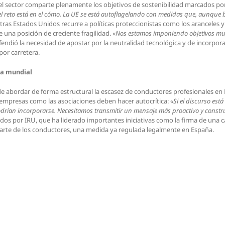
 sector comparte plenamente los objetivos de sostenibilidad marcados por la
 el reto está en el cómo. La UE se está autoflagelando con medidas que, aunque 
ntras Estados Unidos recurre a políticas proteccionistas como los aranceles 
una posición de creciente fragilidad.
«Nos estamos imponiendo objetivos muy
efendió la necesidad de apostar por la neutralidad tecnológica y de incorpo
por carretera.
ma mundial
de abordar de forma estructural la escasez de conductores profesionales e
s empresas como las asociaciones deben hacer autocrítica:
«Si el discurso est
odrían incorporarse. Necesitamos transmitir un mensaje más proactivo y constr
dos por IRU, que ha liderado importantes iniciativas como la firma de una ca
parte de los conductores, una medida ya regulada legalmente en España.