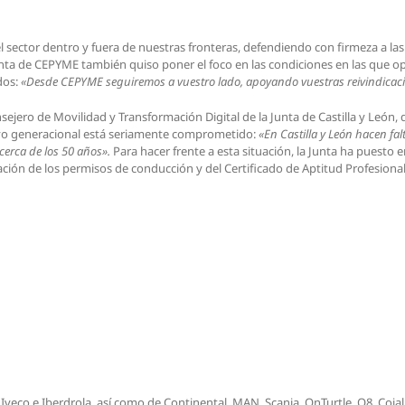
 sector dentro y fuera de nuestras fronteras, defendiendo con firmeza a las
denta de CEPYME también quiso poner el foco en las condiciones en las que 
dos:
«Desde CEPYME seguiremos a vuestro lado, apoyando vuestras reivindicacio
sejero de Movilidad y Transformación Digital de la Junta de Castilla y León
elevo generacional está seriamente comprometido:
«En Castilla y León hacen fa
 cerca de los 50 años
».
Para hacer frente a esta situación, la Junta ha puesto
ión de los permisos de conducción y del Certificado de Aptitud Profesional
veco e Iberdrola, así como de Continental, MAN, Scania, OnTurtle, Q8, Coja