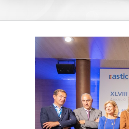
View
Larger
Image