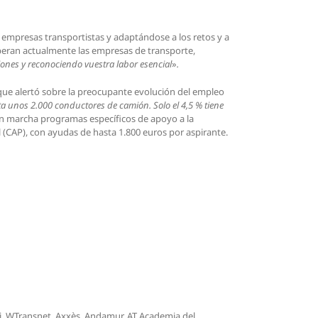
 empresas transportistas y adaptándose a los retos y a
operan actualmente las empresas de transporte,
nes y reconociendo vuestra labor esencial
»
.
, que alertó sobre la preocupante evolución del empleo
lta unos 2.000 conductores de camión. Solo el 4,5 % tiene
 en marcha programas específicos de apoyo a la
 (CAP), con ayudas de hasta 1.800 euros por aspirante.
li, WTransnet, Axxès, Andamur, AT Academia del