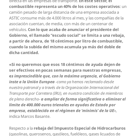
directa en las empresas de transporte.
En este sector, el
combustible representa un 40% de los costes operativos
: un
camión pesado de larga distancia de una empresa asociada a
ASTIC consume más de 4.000 litros al mes, y las compañías de la
asociación cuentan, de media, con más de un centenar de
vehículos.
Con lo que acaba de anunciar el presidente del
Gobierno,
el llamado “escudo social” se limita a una rebaja,
a partir de ahora, de 18 céntimos por litro de combustible,
cuando la subida del mismo acumula ya más del doble de
dicha cantidad.
«Si no queremos que esos 18 céntimos de ayuda dejen de
ser efectivos en pocas semanas para nuestras empresas,
e
s imprescindible que, con la máxima urgencia, el Gobierno
inste a la Unión Europea
-como ya hemos reclamado desde
nuestra patronal y a través de la Organización Internacional del
Transporte por Carretera (IRU), en nuestra condición de miembros
de pleno derecho-
a ampliar de forma significativa o eliminar el
límite de 400.000 euros trienales en ayudas de Estado por
empresa, establecido en el régimen de ‘mínimis’ de la UE
»
,
indica Marcos Basante.
Respecto a la
rebaja del Impuesto Especial de Hidrocarburos
(gasolinas, querosenos, gasóleos, fuelóleos, gases licuados de