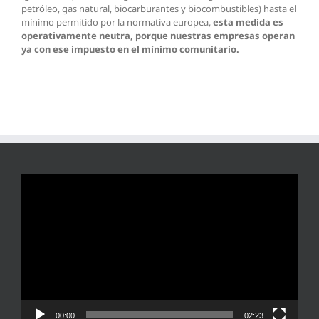
petróleo, gas natural, biocarburantes y biocombustibles) hasta el
mínimo permitido por la normativa europea,
esta medida es
operativamente neutra, porque nuestras empresas operan
ya con ese impuesto en el mínimo comunitario.
Reproductor
de
vídeo
00:00
02:23