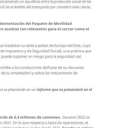
rcionando un equilibrio entre la protección social de los
 UE en el ámbito del transporte por carretera sean claras,
mplementación del Paquete de Movilidad
re asuntos tan relevantes para el sector como el
ue trasladan su sede a países de Europa del Este, cuya
, de impuestos y de Seguridad Social), una práctica que
s puede suponer un riesgo para la seguridad vial.
rohíbe a los conductores disfrutar de su descanso
to de su empleador) y sobre los mecanismos de
 que se plasmarán en un
informe que se presentará en el
ordo de 6,4 millones de camiones.
Durante 2022 se
n 2021. En lo que respecta a tipos de operaciones, el
 sólida tendencia al alza desde 2021.
España se coloca