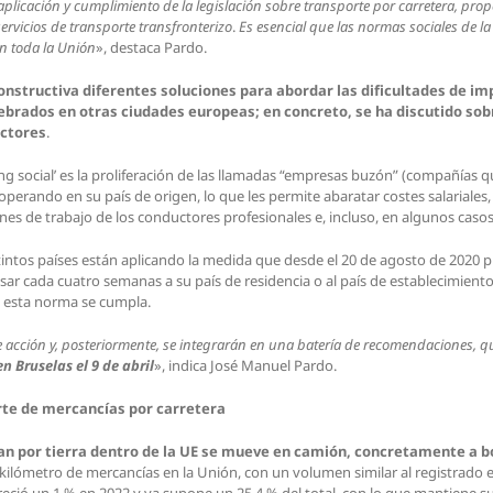
plicación y cumplimiento de la legislación sobre transporte por carretera, propo
ervicios de transporte transfronterizo
.
Es esencial que las normas sociales de la
en toda la Unión
», destaca Pardo.
onstructiva diferentes soluciones para abordar las dificultades de i
ebrados en otras ciudades europeas; en concreto, se ha discutido sob
uctores
.
g social’ es la proliferación de las llamadas “empresas buzón” (compañías q
perando en su país de origen, lo que les permite abaratar costes salariales
nes de trabajo de los conductores profesionales e, incluso, en algunos caso
intos países están aplicando la medida que desde el 20 de agosto de 2020 p
sar cada cuatro semanas a su país de residencia o al país de establecimien
e esta norma se cumpla.
de acción y, posteriormente, se integrarán en una batería de recomendaciones,
n Bruselas el 9 de abril
», indica José Manuel Pardo.
rte de mercancías por carretera
an por tierra dentro de la UE se mueve en camión, concretamente a b
kilómetro de mercancías en la Unión, con un volumen similar al registrado e
reció un 1 % en 2022 y ya supone un 25,4 % del total, con lo que mantiene su