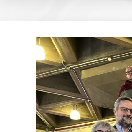
View
Larger
Image