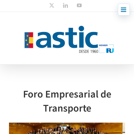
Skip
X
LinkedIn
YouTube
to
content
Foro Empresarial de
Transporte