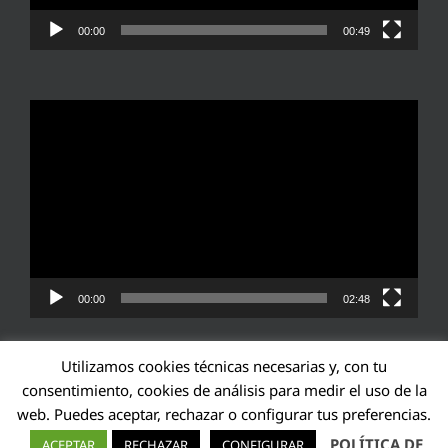
00:00
00:49
Reproductor
de
vídeo
00:00
02:48
Utilizamos cookies técnicas necesarias y, con tu
consentimiento, cookies de análisis para medir el uso de la
web. Puedes aceptar, rechazar o configurar tus preferencias.
Transparencia UE: 571940142138-2
POLÍTICA DE
ACEPTAR
RECHAZAR
CONFIGURAR