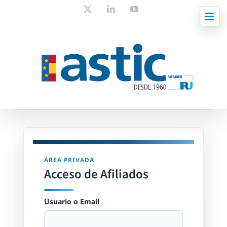
Skip
X
LinkedIn
YouTube
to
content
ÁREA PRIVADA
Acceso de Afiliados
Usuario o Email