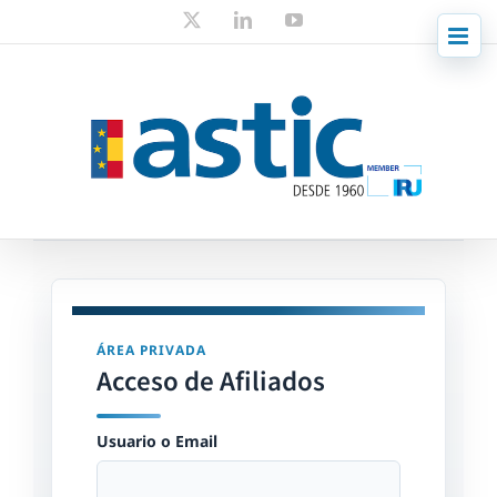
Skip
X
LinkedIn
YouTube
to
content
ÁREA PRIVADA
Acceso de Afiliados
Usuario o Email