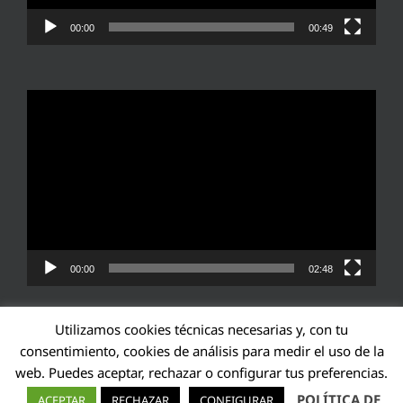
00:00
00:49
Reproductor
de
vídeo
00:00
02:48
Utilizamos cookies técnicas necesarias y, con tu
consentimiento, cookies de análisis para medir el uso de la
web. Puedes aceptar, rechazar o configurar tus preferencias.
Transparencia UE: 571940142138-2
POLÍTICA DE
ACEPTAR
RECHAZAR
CONFIGURAR