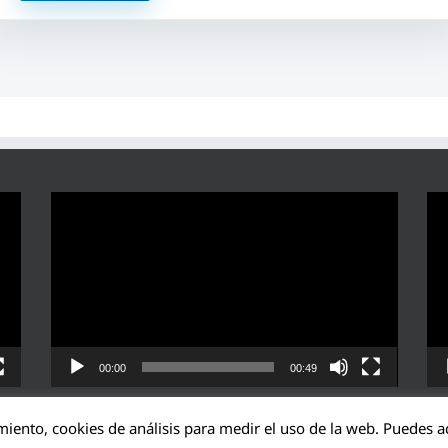
Reproductor
Rep
de
de
vídeo
víd
00:00
00:49
miento, cookies de análisis para medir el uso de la web. Puedes ac