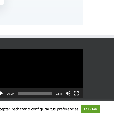
roductor
eo
00:00
02:48
eptar, rechazar o configurar tus preferencias.
ACEPTAR