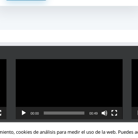
Reproductor
Rep
de
de
vídeo
víd
00:00
00:49
miento, cookies de análisis para medir el uso de la web. Puedes ac