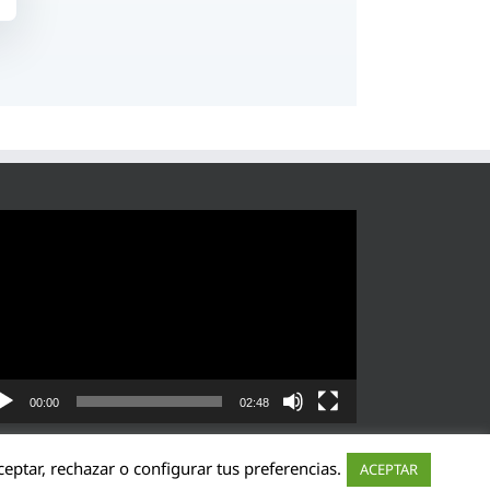
roductor
eo
00:00
02:48
eptar, rechazar o configurar tus preferencias.
ACEPTAR