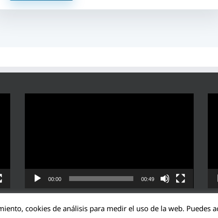
Reproductor
Rep
de
de
vídeo
víd
00:00
00:49
miento, cookies de análisis para medir el uso de la web. Puedes ac