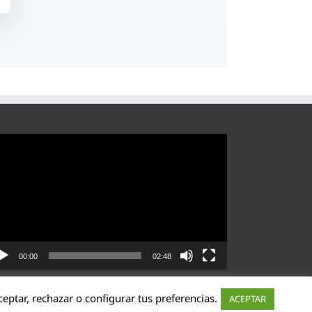
roductor
eo
00:00
02:48
eptar, rechazar o configurar tus preferencias.
ACEPTAR