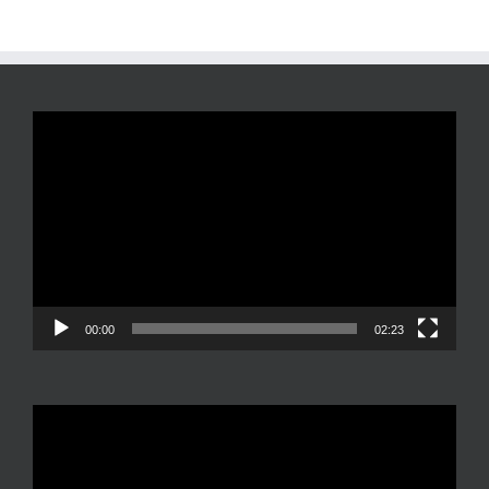
Reproductor
de
vídeo
00:00
02:23
Reproductor
de
vídeo