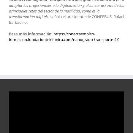
adaptar los profesionales a la digitalización y alcanzar así uno de los
principales retos del sector de la movilidad, como es la
transformación digital
», señala el presidente de CONFEBUS, Rafael
Barbadillo.
Para más información
:
https://conectaempleo-
formacion.fundaciontelefonica.com/nanogrado-transporte-4.0
Reproductor
de
vídeo