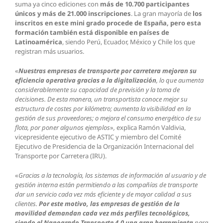
suma ya cinco ediciones con
más de 10.700 participantes
únicos y más de 21.000 inscripciones
. La gran mayoría de
los
inscritos en este mini grado procede de España, pero esta
formación también está disponible en países de
Latinoamérica
, siendo Perú, Ecuador, México y Chile los que
registran más usuarios.
«
Nuestras empresas de transporte por carretera mejoran su
eficiencia operativa gracias a la digitalización
, lo que aumenta
considerablemente su capacidad de previsión y la toma de
decisiones. De esta manera, un transportista conoce mejor su
estructura de costes por kilómetro; aumenta la visibilidad en la
gestión de sus proveedores; o mejora el consumo energético de su
flota, por poner algunos ejemplos
»
,
explica Ramón Valdivia,
vicepresidente ejecutivo de ASTIC y miembro del Comité
Ejecutivo de Presidencia de la Organización Internacional del
Transporte por Carretera (IRU).
«
Gracias a la tecnología, los sistemas de información al usuario y de
gestión interna están permitiendo a las compañías de transporte
dar un servicio cada vez más eficiente y de mayor calidad a sus
clientes.
Por este motivo, las empresas de gestión de la
movilidad demandan cada vez más perfiles tecnológicos,
siendo el Nanogrado Transporte 4.0 una gran herramienta
para