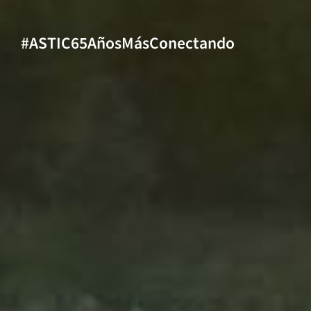
#ASTIC65AñosMásConectando