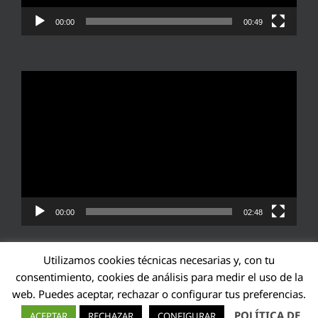
00:00
00:49
Reproductor
de
vídeo
00:00
02:48
Utilizamos cookies técnicas necesarias y, con tu
consentimiento, cookies de análisis para medir el uso de la
web. Puedes aceptar, rechazar o configurar tus preferencias.
Transparencia UE: 571940142138-2
POLÍTICA DE
ACEPTAR
RECHAZAR
CONFIGURAR