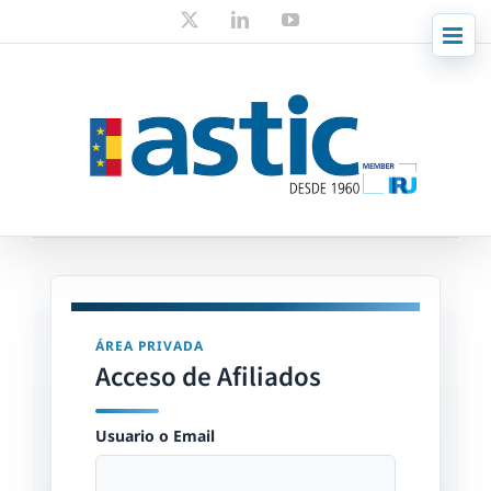
Skip
X
LinkedIn
YouTube
to
content
ÁREA PRIVADA
Acceso de Afiliados
Usuario o Email