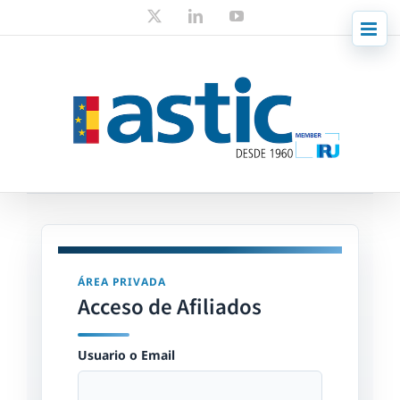
Skip
X
LinkedIn
YouTube
to
content
ÁREA PRIVADA
Acceso de Afiliados
Usuario o Email