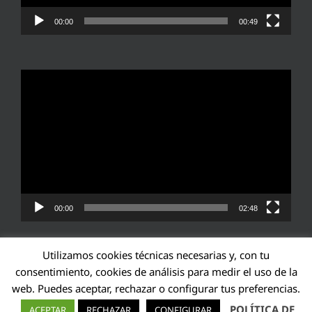
00:00
00:49
Reproductor
de
vídeo
00:00
02:48
Utilizamos cookies técnicas necesarias y, con tu
consentimiento, cookies de análisis para medir el uso de la
web. Puedes aceptar, rechazar o configurar tus preferencias.
Transparencia UE: 571940142138-2
POLÍTICA DE
ACEPTAR
RECHAZAR
CONFIGURAR