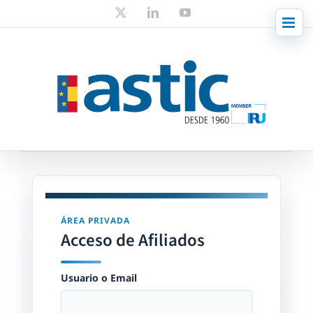
Skip
X
LinkedIn
YouTube
to
content
ÁREA PRIVADA
Acceso de Afiliados
Usuario o Email