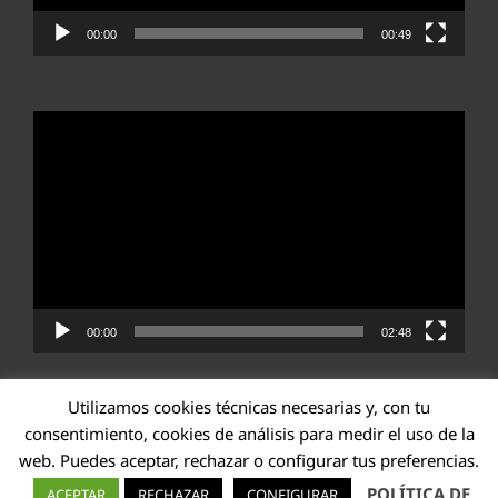
00:00
00:49
Reproductor
de
vídeo
00:00
02:48
Utilizamos cookies técnicas necesarias y, con tu
consentimiento, cookies de análisis para medir el uso de la
web. Puedes aceptar, rechazar o configurar tus preferencias.
Transparencia UE: 571940142138-2
POLÍTICA DE
ACEPTAR
RECHAZAR
CONFIGURAR