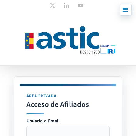
Skip
X
LinkedIn
YouTube
to
content
ÁREA PRIVADA
Acceso de Afiliados
Usuario o Email