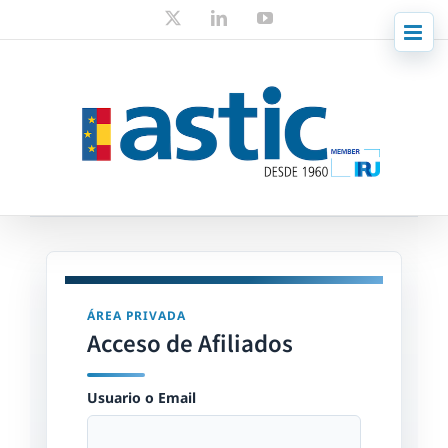
Skip
X
LinkedIn
YouTube
to
content
ÁREA PRIVADA
Acceso de Afiliados
Usuario o Email