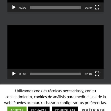
00:00
00:49
Reproductor
de
vídeo
00:00
02:48
Utilizamos cookies técnicas necesarias y, con tu
consentimiento, cookies de análisis para medir el uso de la
web. Puedes aceptar, rechazar o configurar tus preferencias.
Transparencia UE: 571940142138-2
POLÍTICA DE
ACEPTAR
RECHAZAR
CONFIGURAR