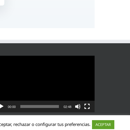
roductor
eo
00:00
02:48
eptar, rechazar o configurar tus preferencias.
ACEPTAR