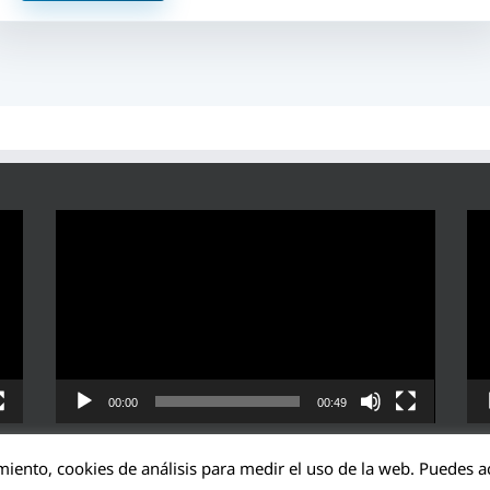
Reproductor
Rep
de
de
vídeo
víd
00:00
00:49
miento, cookies de análisis para medir el uso de la web. Puedes ac