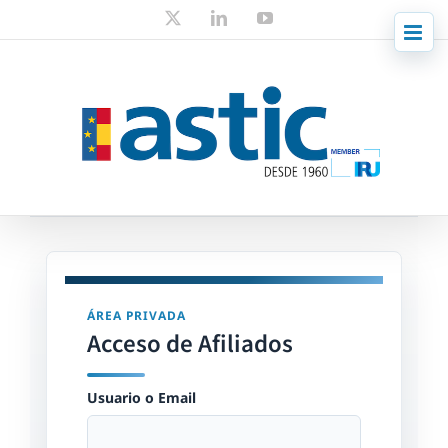
Skip
X
LinkedIn
YouTube
to
content
ÁREA PRIVADA
Acceso de Afiliados
Usuario o Email