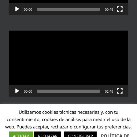
00:00
00:49
Reproductor
de
vídeo
00:00
02:48
Utilizamos cookies técnicas necesarias y, con tu
consentimiento, cookies de análisis para medir el uso de la
web. Puedes aceptar, rechazar o configurar tus preferencias.
Transparencia UE: 571940142138-2
POLÍTICA DE
ACEPTAR
RECHAZAR
CONFIGURAR