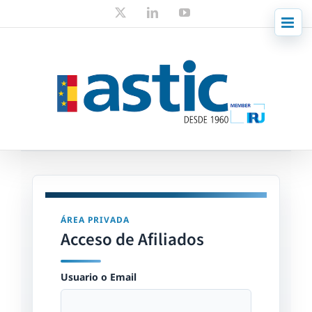
Skip
X
LinkedIn
YouTube
to
content
ÁREA PRIVADA
Acceso de Afiliados
Usuario o Email