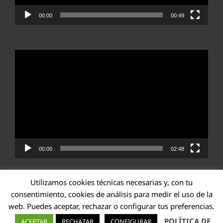
00:00
00:49
Reproductor
de
vídeo
00:00
02:48
Utilizamos cookies técnicas necesarias y, con tu
consentimiento, cookies de análisis para medir el uso de la
web. Puedes aceptar, rechazar o configurar tus preferencias.
Transparencia UE: 571940142138-2
POLÍTICA DE
ACEPTAR
RECHAZAR
CONFIGURAR