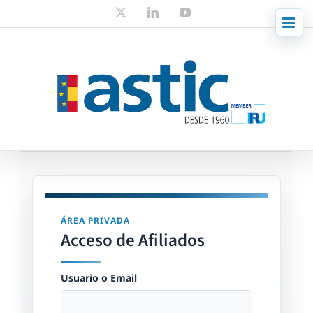
Skip
X
LinkedIn
YouTube
to
content
ÁREA PRIVADA
Acceso de Afiliados
Usuario o Email