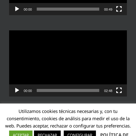
00:00
00:49
Reproductor
de
vídeo
00:00
02:48
Utilizamos cookies técnicas necesarias y, con tu
consentimiento, cookies de análisis para medir el uso de la
web. Puedes aceptar, rechazar o configurar tus preferencias.
Transparencia UE: 571940142138-2
POLÍTICA DE
ACEPTAR
RECHAZAR
CONFIGURAR