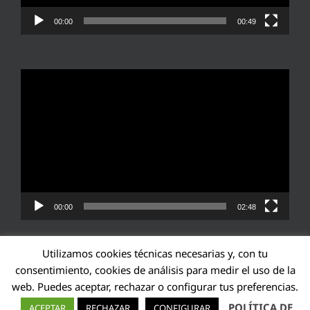
00:00
00:49
Reproductor
de
vídeo
00:00
02:48
Utilizamos cookies técnicas necesarias y, con tu
consentimiento, cookies de análisis para medir el uso de la
web. Puedes aceptar, rechazar o configurar tus preferencias.
Transparencia UE: 571940142138-2
POLÍTICA DE
ACEPTAR
RECHAZAR
CONFIGURAR