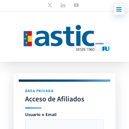
Skip
X
LinkedIn
YouTube
to
content
ÁREA PRIVADA
Acceso de Afiliados
Usuario o Email