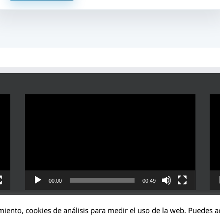
Reproductor
Rep
de
de
vídeo
víd
00:00
00:49
miento, cookies de análisis para medir el uso de la web. Puedes ac