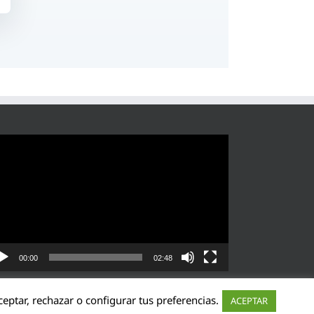
roductor
eo
00:00
02:48
eptar, rechazar o configurar tus preferencias.
ACEPTAR