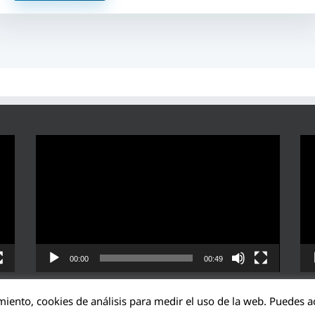
Reproductor
Rep
de
de
vídeo
víd
00:00
00:49
miento, cookies de análisis para medir el uso de la web. Puedes ac