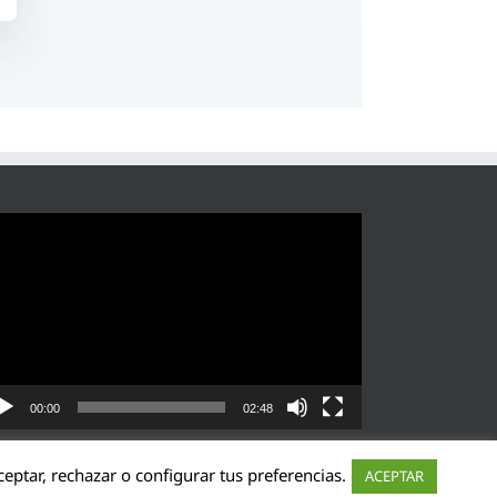
roductor
eo
00:00
02:48
eptar, rechazar o configurar tus preferencias.
ACEPTAR