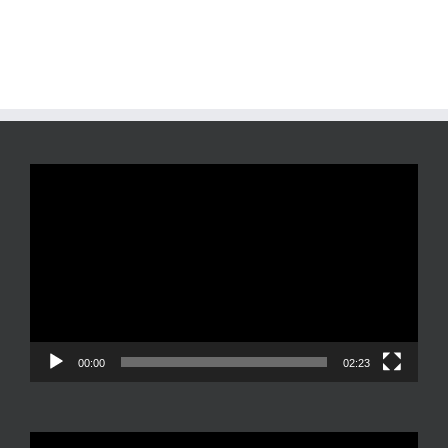
Reproductor
de
vídeo
00:00
02:23
Reproductor