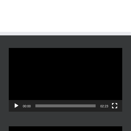
Reproductor
de
vídeo
00:00
02:23
Reproductor