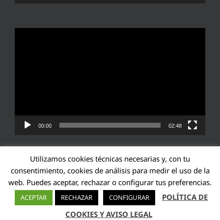
Reproductor
de
vídeo
00:00
02:48
Utilizamos cookies técnicas necesarias y, con tu
consentimiento, cookies de análisis para medir el uso de la
web. Puedes aceptar, rechazar o configurar tus preferencias.
Transparencia UE: 571940142138-2
POLÍTICA DE
ACEPTAR
RECHAZAR
CONFIGURAR
X
LinkedIn
YouTube
COOKIES Y AVISO LEGAL