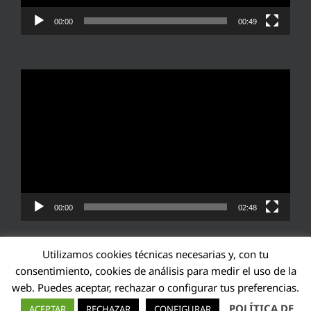
00:00
00:49
Reproductor
de
vídeo
00:00
02:48
Utilizamos cookies técnicas necesarias y, con tu
consentimiento, cookies de análisis para medir el uso de la
web. Puedes aceptar, rechazar o configurar tus preferencias.
Transparencia UE: 571940142138-2
POLÍTICA DE
ACEPTAR
RECHAZAR
CONFIGURAR