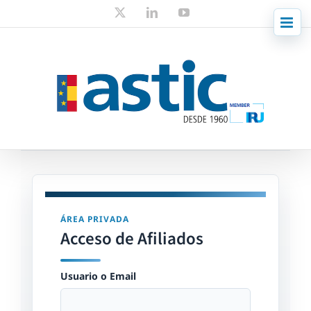
Skip
X
LinkedIn
YouTube
to
content
ÁREA PRIVADA
Acceso de Afiliados
Usuario o Email