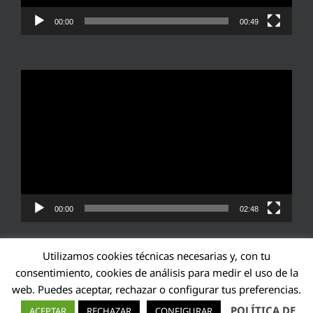
00:00
00:49
Reproductor
de
vídeo
00:00
02:48
Utilizamos cookies técnicas necesarias y, con tu
consentimiento, cookies de análisis para medir el uso de la
web. Puedes aceptar, rechazar o configurar tus preferencias.
Transparencia UE: 571940142138-2
POLÍTICA DE
ACEPTAR
RECHAZAR
CONFIGURAR