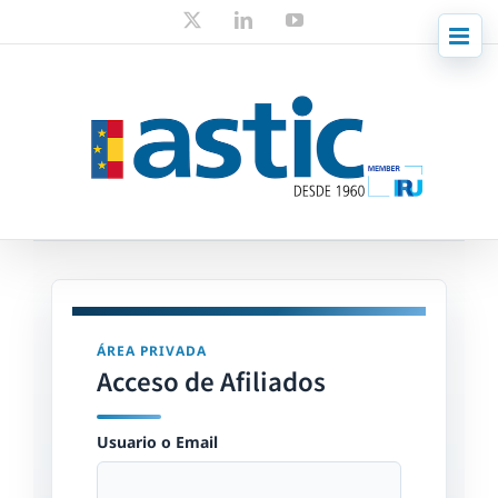
Skip
X
LinkedIn
YouTube
to
content
ÁREA PRIVADA
Acceso de Afiliados
Usuario o Email