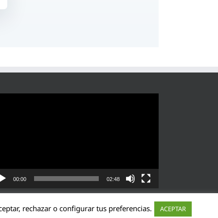
roductor
eo
00:00
02:48
eptar, rechazar o configurar tus preferencias.
ACEPTAR