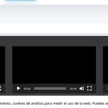
Reproductor
Rep
de
de
vídeo
víd
00:00
00:49
miento, cookies de análisis para medir el uso de la web. Puedes ac