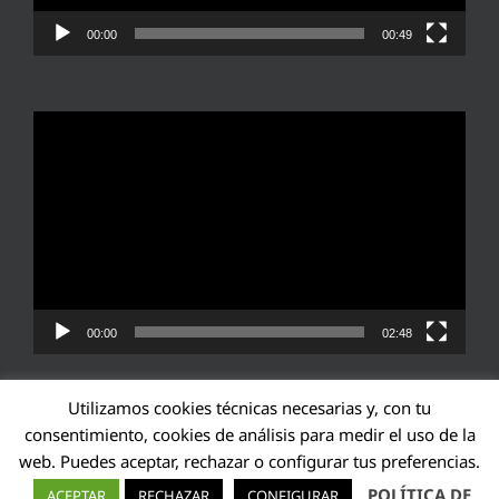
00:00
00:49
Reproductor
de
vídeo
00:00
02:48
Utilizamos cookies técnicas necesarias y, con tu
consentimiento, cookies de análisis para medir el uso de la
web. Puedes aceptar, rechazar o configurar tus preferencias.
Transparencia UE: 571940142138-2
POLÍTICA DE
ACEPTAR
RECHAZAR
CONFIGURAR