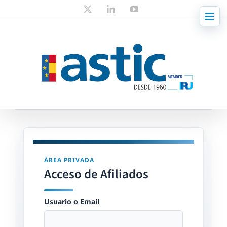
Skip
X
LinkedIn
YouTube
to
content
ÁREA PRIVADA
Acceso de Afiliados
Usuario o Email