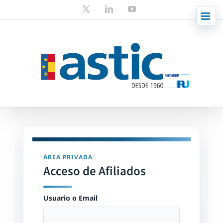
Skip
X
LinkedIn
YouTube
to
content
ÁREA PRIVADA
Acceso de Afiliados
Usuario o Email