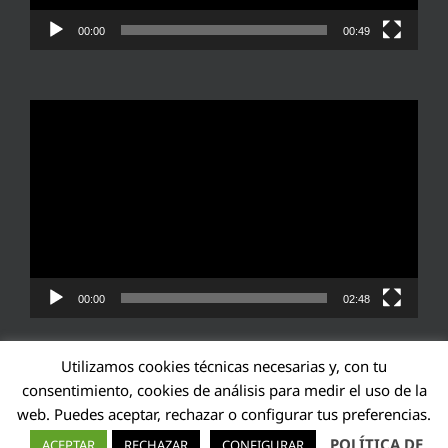
00:00
00:49
Reproductor
de
vídeo
00:00
02:48
Utilizamos cookies técnicas necesarias y, con tu
consentimiento, cookies de análisis para medir el uso de la
web. Puedes aceptar, rechazar o configurar tus preferencias.
Transparencia UE: 571940142138-2
POLÍTICA DE
ACEPTAR
RECHAZAR
CONFIGURAR