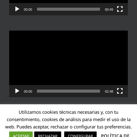
00:00
00:49
Reproductor
de
vídeo
00:00
02:48
Utilizamos cookies técnicas necesarias y, con tu
consentimiento, cookies de análisis para medir el uso de la
web. Puedes aceptar, rechazar o configurar tus preferencias.
Transparencia UE: 571940142138-2
POLÍTICA DE
ACEPTAR
RECHAZAR
CONFIGURAR