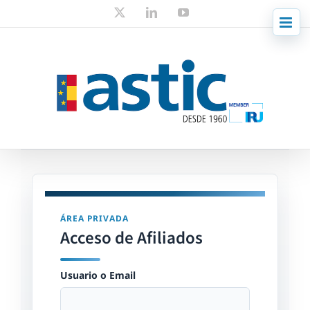
Skip
X
LinkedIn
YouTube
to
content
ÁREA PRIVADA
Acceso de Afiliados
Usuario o Email