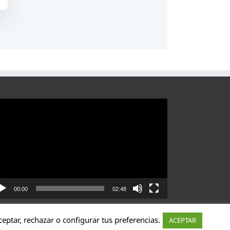
roductor
eo
00:00
02:48
eptar, rechazar o configurar tus preferencias.
ACEPTAR