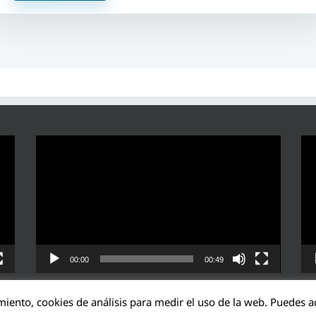
Reproductor
Rep
de
de
vídeo
víd
00:00
00:49
miento, cookies de análisis para medir el uso de la web. Puedes ac